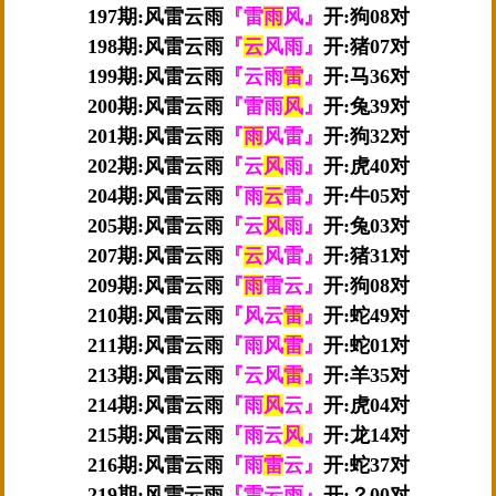
197期:风雷云雨
『雷
雨
风』
开:狗08对
198期:风雷云雨
『
云
风雨』
开:猪07对
199期:风雷云雨
『云雨
雷
』
开:马36对
200期:风雷云雨
『雷雨
风
』
开:兔39对
201期:风雷云雨
『
雨
风雷』
开:狗32对
202期:风雷云雨
『云
风
雨』
开:虎40对
204期:风雷云雨
『雨
云
雷』
开:牛05对
205期:风雷云雨
『云
风
雨』
开:兔03对
207期:风雷云雨
『
云
风雷』
开:猪31对
209期:风雷云雨
『
雨
雷云』
开:狗08对
210期:风雷云雨
『风云
雷
』
开:蛇49对
211期:风雷云雨
『雨风
雷
』
开:蛇01对
213期:风雷云雨
『云风
雷
』
开:羊35对
214期:风雷云雨
『雨
风
云』
开:虎04对
215期:风雷云雨
『雨云
风
』
开:龙14对
216期:风雷云雨
『雨
雷
云』
开:蛇37对
219期:风雷云雨
『雷云雨』
开:？00对