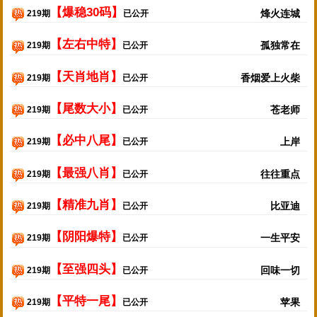
【爆稳30码】
烽火连城
219期
已公开
【左右中特】
孤独常在
219期
已公开
【天肖地肖】
香烟爱上火柴
219期
已公开
【尾数大小】
苍老师
219期
已公开
【必中八尾】
上岸
219期
已公开
【最强八肖】
往往重点
219期
已公开
【精准九肖】
比亚迪
219期
已公开
【阴阳爆特】
一生平安
219期
已公开
【至强四头】
回味一切
219期
已公开
【平特一尾】
苹果
219期
已公开