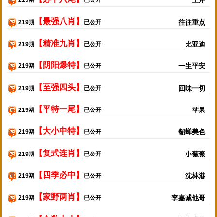
上岸
219期
已公开
【最强八肖】
往往重点
219期
已公开
【精准九肖】
比亚迪
219期
已公开
【阴阳爆特】
一生平安
219期
已公开
【至强四头】
回味一切
219期
已公开
【平特一尾】
苹果
219期
已公开
【大小中特】
貂蝉美色
219期
已公开
【复式连肖】
小薇薇
219期
已公开
【四季必中】
沈林港
219期
已公开
【家野两肖】
李嘉诚他哥
219期
已公开